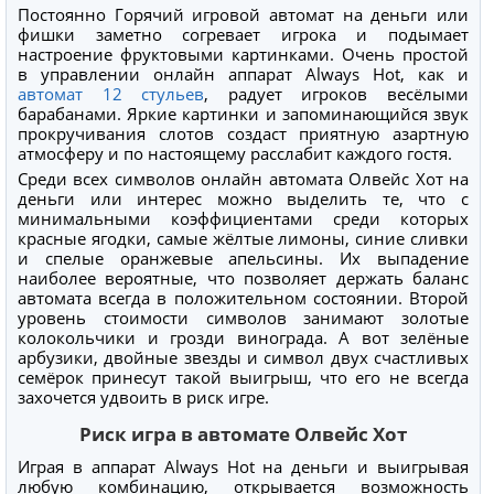
Постоянно Горячий игровой автомат на деньги или
фишки заметно согревает игрока и подымает
настроение фруктовыми картинками. Очень простой
в управлении онлайн аппарат Always Hot, как и
автомат 12 стульев
, радует игроков весёлыми
барабанами. Яркие картинки и запоминающийся звук
прокручивания слотов создаст приятную азартную
атмосферу и по настоящему расслабит каждого гостя.
Среди всех символов онлайн автомата Олвейс Хот на
деньги или интерес можно выделить те, что с
минимальными коэффициентами среди которых
красные ягодки, самые жёлтые лимоны, синие сливки
и спелые оранжевые апельсины. Их выпадение
наиболее вероятные, что позволяет держать баланс
автомата всегда в положительном состоянии. Второй
уровень стоимости символов занимают золотые
колокольчики и грозди винограда. А вот зелёные
арбузики, двойные звезды и символ двух счастливых
семёрок принесут такой выигрыш, что его не всегда
захочется удвоить в риск игре.
Риск игра в автомате Олвейс Хот
Играя в аппарат Always Hot на деньги и выигрывая
любую комбинацию, открывается возможность