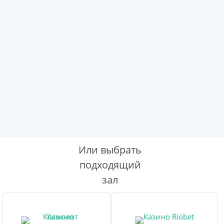
Или выбрать
подходящий
зал