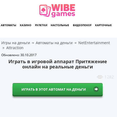
АВТОМАТЫ
КАЗИНО
РУЛЕТКИ
НАСТОЛЬНЫЕ
ВИДЕОПОКЕР
КАРТОЧНЫЕ
Игры на деньги
Автоматы на деньги
NetEntertainment
Attraction
Обновлено: 30.10.2017
Играть в игровой аппарат Притяжение
онлайн на реальные деньги
1282
ИГРАТЬ В ЭТОТ АВТОМАТ НА ДЕНЬГИ