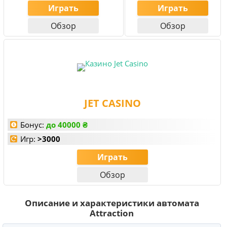
Играть
Играть
Обзор
Обзор
JET CASINO
Бонус:
до 40000 ₴
Игр:
>3000
Играть
Обзор
Описание и характеристики автомата
Attraction