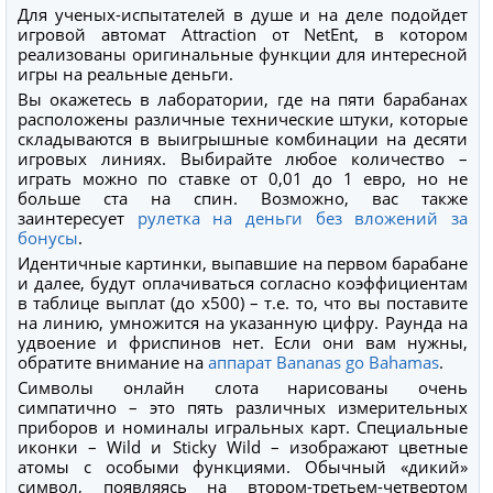
Для ученых-испытателей в душе и на деле подойдет
игровой автомат Attraction от NetEnt, в котором
реализованы оригинальные функции для интересной
игры на реальные деньги.
Вы окажетесь в лаборатории, где на пяти барабанах
расположены различные технические штуки, которые
складываются в выигрышные комбинации на десяти
игровых линиях. Выбирайте любое количество –
играть можно по ставке от 0,01 до 1 евро, но не
больше ста на спин. Возможно, вас также
заинтересует
рулетка на деньги без вложений за
бонусы
.
Идентичные картинки, выпавшие на первом барабане
и далее, будут оплачиваться согласно коэффициентам
в таблице выплат (до х500) – т.е. то, что вы поставите
на линию, умножится на указанную цифру. Раунда на
удвоение и фриспинов нет. Если они вам нужны,
обратите внимание на
аппарат Bananas go Bahamas
.
Символы онлайн слота нарисованы очень
симпатично – это пять различных измерительных
приборов и номиналы игральных карт. Специальные
иконки – Wild и Sticky Wild – изображают цветные
атомы с особыми функциями. Обычный «дикий»
символ, появляясь на втором-третьем-четвертом