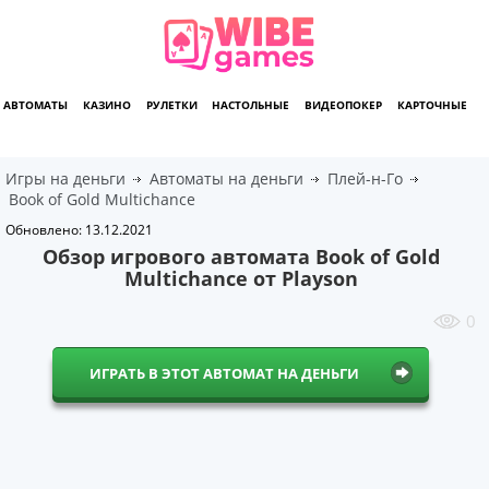
АВТОМАТЫ
КАЗИНО
РУЛЕТКИ
НАСТОЛЬНЫЕ
ВИДЕОПОКЕР
КАРТОЧНЫЕ
Игры на деньги
Автоматы на деньги
Плей-н-Го
Book of Gold Multichance
Обновлено: 13.12.2021
Обзор игрового автомата Book of Gold
Multichance от Playson
0
ИГРАТЬ В ЭТОТ АВТОМАТ НА ДЕНЬГИ