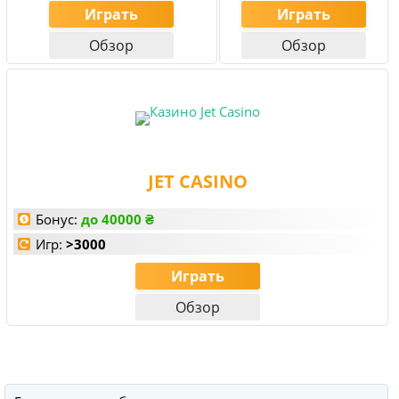
Играть
Играть
Обзор
Обзор
JET CASINO
Бонус:
до 40000 ₴
Игр:
>3000
Играть
Обзор