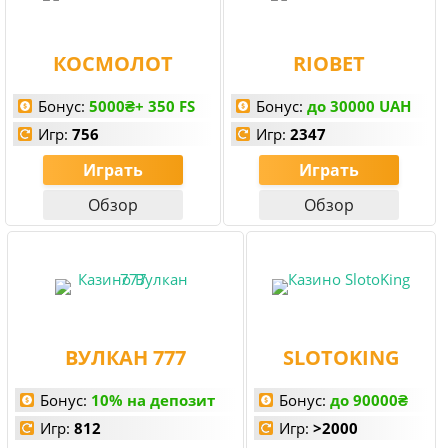
КОСМОЛОТ
RIOBET
Бонус:
5000₴
+ 350 FS
Бонус:
до 30000 UAH
Игр:
756
Игр:
2347
Играть
Играть
Обзор
Обзор
ВУЛКАН 777
SLOTOKING
Бонус:
10% на депозит
Бонус:
до 90000₴
Игр:
812
Игр:
>2000