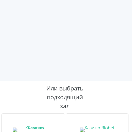
Или выбрать
подходящий
зал