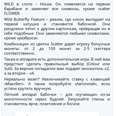
WILD в слоте – House. Он появляется на первом
барабане и заменяет все символы, кроме scatter
FLOWER.
Wild Butterfly Feature – режим, где кокон выпадает на
первой катушке и становится бабочкой. Она
рандомно летит к другим картинкам, превращая их в
себе подобные. Они заменяются любыми символами,
кроме «разброса».
Комбинации из цветка Scatter дарят игроку бонусные
монеты: от 2 до 100 монет за 2-5 скеттера
соответственно.
Также в аппарате есть дополнительная игра. В ней вам
предстоит сделать правильный выбор (Colour или
Suit). За верное попадание вам подарят множитель х2,
а за второе – х4.
Нереально везет? Увеличивайте ставку с клавишей
«Максбет». А также попробуйте «Автоплей», если
устали крутить вручную.
Летний аппарат Бабочки – для скучающих из-за
монотонности серых будней. Запускайте спины и
становитесь ярче, позитивнее и богаче.