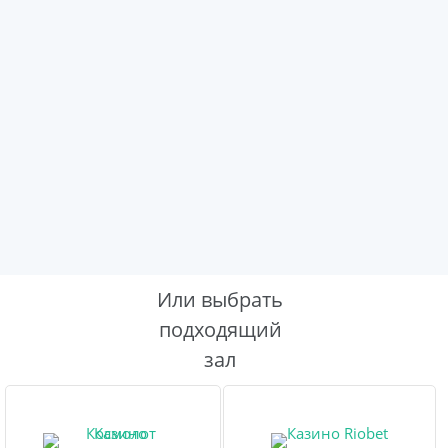
Или выбрать
подходящий
зал