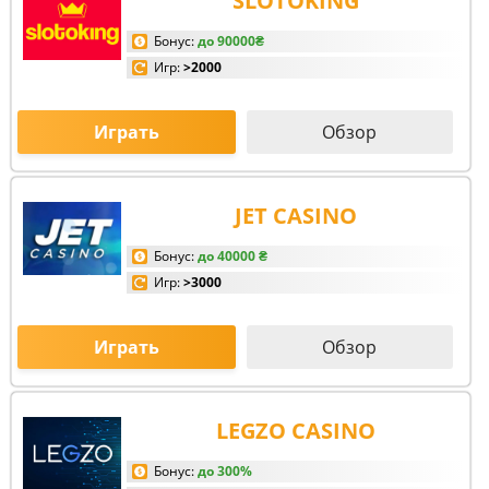
SLOTOKING
Бонус:
до 90000₴
Игр:
>2000
Играть
Обзор
JET CASINO
Бонус:
до 40000 ₴
Игр:
>3000
Играть
Обзор
LEGZO CASINO
Бонус:
до 300%