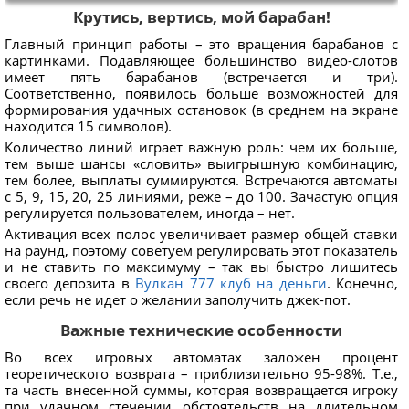
Крутись, вертись, мой барабан!
Главный принцип работы – это вращения барабанов с
картинками. Подавляющее большинство видео-слотов
имеет пять барабанов (встречается и три).
Соответственно, появилось больше возможностей для
формирования удачных остановок (в среднем на экране
находится 15 символов).
Количество линий играет важную роль: чем их больше,
тем выше шансы «словить» выигрышную комбинацию,
тем более, выплаты суммируются. Встречаются автоматы
с 5, 9, 15, 20, 25 линиями, реже – до 100. Зачастую опция
регулируется пользователем, иногда – нет.
Активация всех полос увеличивает размер общей ставки
на раунд, поэтому советуем регулировать этот показатель
и не ставить по максимуму – так вы быстро лишитесь
своего депозита в
Вулкан 777 клуб на деньги
. Конечно,
если речь не идет о желании заполучить джек-пот.
Важные технические особенности
Во всех игровых автоматах заложен процент
теоретического возврата – приблизительно 95-98%. Т.е.,
та часть внесенной суммы, которая возвращается игроку
при удачном стечении обстоятельств на длительном