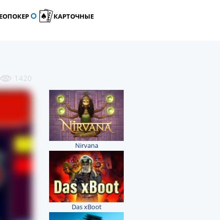
ЕОПОКЕР
КАРТОЧНЫЕ
1420
Nirvana
Das xBoot