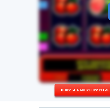
ПОЛУЧИТЬ БОНУС ПРИ РЕГИ