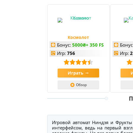
Космолот
Бонус:
5000₴
+ 350 FS
Бонус
Игр:
756
Игр:
2
Играть
Обзор
П
Игровой автомат Ниндзя и Фрукты
интерфейсом, ведь на первый взг
сладкие фрукты. Но все равно благ