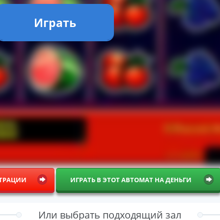
Играть
СТРАЦИИ
ИГРАТЬ В ЭТОТ АВТОМАТ НА ДЕНЬГИ
Или выбрать подходящий зал