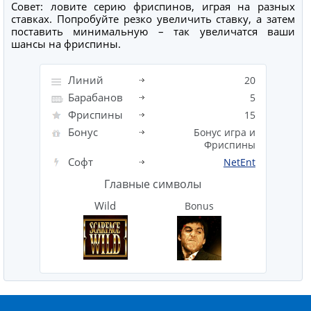
Совет: ловите серию фриспинов, играя на разных
ставках. Попробуйте резко увеличить ставку, а затем
поставить минимальную – так увеличатся ваши
шансы на фриспины.
Линий
20
Барабанов
5
Фриспины
15
Бонус
Бонус игра и
Фриспины
Софт
NetEnt
Главные символы
Wild
Bonus