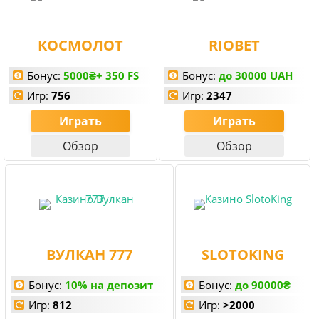
КОСМОЛОТ
RIOBET
Бонус:
5000₴
+ 350 FS
Бонус:
до 30000 UAH
Игр:
756
Игр:
2347
Играть
Играть
Обзор
Обзор
ВУЛКАН 777
SLOTOKING
Бонус:
10% на депозит
Бонус:
до 90000₴
Игр:
812
Игр:
>2000