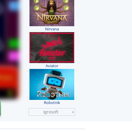
Nirvana
Aviator
Robotnik
Igrosoft