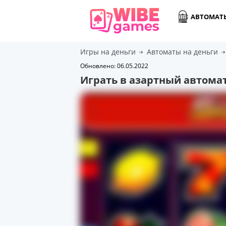
АВТОМАТ
Игры на деньги
Автоматы на деньги
Обновлено: 06.05.2022
Играть в азартный автомат