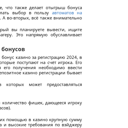
е, что также делает отыгрыш бонуса
делать выбор в пользу
автоматов на
. А во-вторых, всё также внимательно
орый вы планируете вывести, ищите
геру. Это напрямую обуславливает
 бонусов
бонус казино за регистрацию 2024, в
торые поступают на счёт игрока. Его
я его получения необходимо ввести
епозитное казино регистрации бывает
 которых может предоставляться
и количество фишек, дающееся игроку
сов).
с их помощью в казино крупную сумму
са и высокие требования по вэйджеру