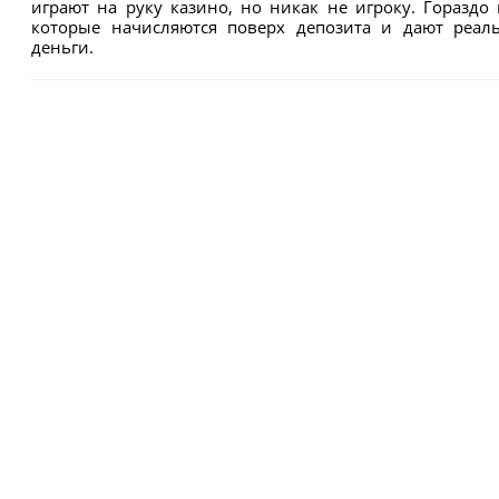
играют на руку казино, но никак не игроку. Гораздо
которые начисляются поверх депозита и дают реа
деньги.