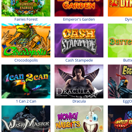
Fairies Forest
Emperor's Garden
Dyn
Crocodopolis
Cash Stampede
Butte
1 Can 2 Can
Dracula
EggO