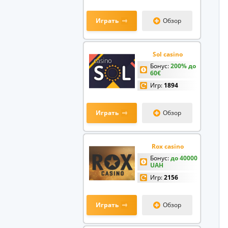
Играть
Обзор
Sol casino
Бонус:
200% до
60€
Игр:
1894
Играть
Обзор
Rox casino
Бонус:
до 40000
UAH
Игр:
2156
Играть
Обзор