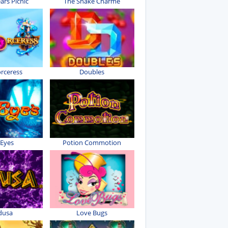
ars Picnic
The Snake Charme
orceress
Doubles
 Eyes
Potion Commotion
dusa
Love Bugs