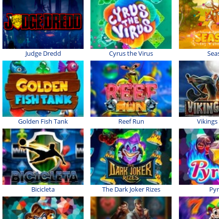
Judge Dredd
Cyrus the Virus
Sea
Golden Fish Tank
Reef Run
Vikings
Bicicleta
The Dark Joker Rizes
Py