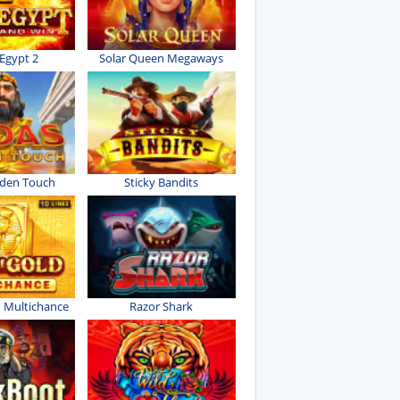
 Egypt 2
Solar Queen Megaways
lden Touch
Sticky Bandits
d Multichance
Razor Shark