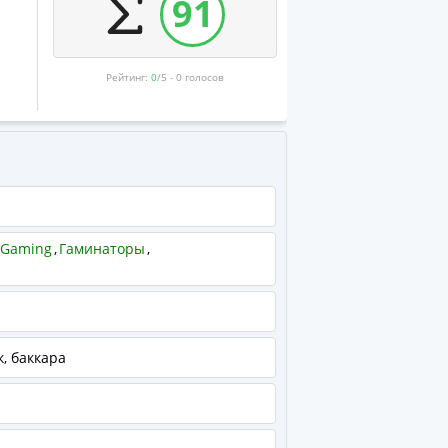
91
Рейтинг:
0
/5 -
0
голосов
 Gaming
,
Гаминаторы
,
к, баккара