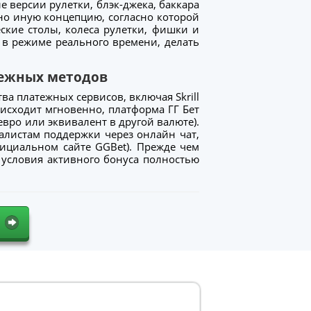
е версии рулетки, блэк-джека, баккара
но иную концепцию, согласно которой
еские столы, колеса рулетки, фишки и
 в режиме реального времени, делать
тежных методов
а платежных сервисов, включая Skrill
оисходит мгновенно, платформа ГГ Бет
евро или эквивалент в другой валюте).
алистам поддержки через онлайн чат,
фициальном сайте GGBet). Прежде чем
 условия активного бонуса полностью