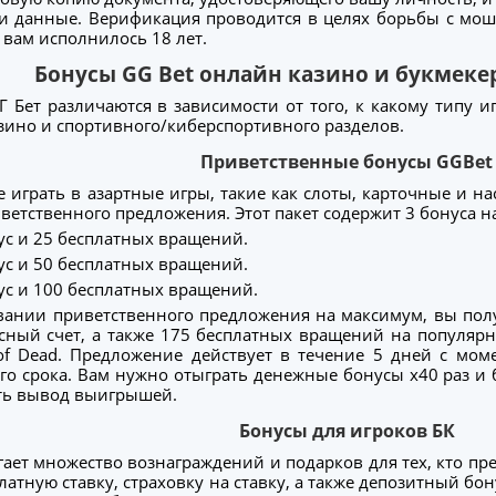
и данные. Верификация проводится в целях борьбы с моше
о вам исполнилось 18 лет.
Бонусы GG Bet онлайн казино и букмек
 Бет различаются в зависимости от того, к какому типу 
зино и спортивного/киберспортивного разделов.
Приветственные бонусы GGBet
е играть в азартные игры, такие как слоты, карточные и н
ветственного предложения. Этот пакет содержит 3 бонуса н
ус и 25 бесплатных вращений.
ус и 50 бесплатных вращений.
ус и 100 бесплатных вращений.
вании приветственного предложения на максимум, вы пол
сный счет, а также 175 бесплатных вращений на популярные
of Dead. Предложение действует в течение 5 дней с мом
го срока. Вам нужно отыграть денежные бонусы х40 раз и
ть вывод выигрышей.
Бонусы для игроков БК
гает множество вознаграждений и подарков для тех, кто пр
латную ставку, страховку на ставку, а также депозитный бон