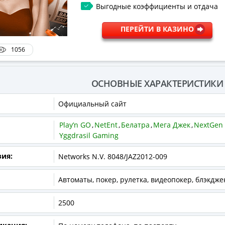
Выгодные коэффициенты и отдача
ПЕРЕЙТИ В КАЗИНО
1056
ОСНОВНЫЕ ХАРАКТЕРИСТИКИ
Официальный сайт
Play’n GO
,
NetEnt
,
Белатра
,
Мега Джек
,
NextGen
Yggdrasil Gaming
ия:
Networks N.V. 8048/JAZ2012-009
Автоматы, покер, рулетка, видеопокер, блэкдже
2500