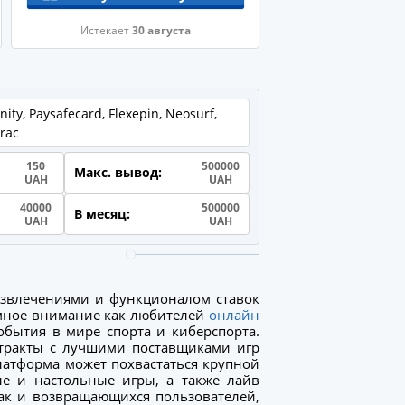
Истекает
30 августа
inity, Paysafecard, Flexepin, Neosurf,
erac
150
500000
Макс. вывод:
UAH
UAH
40000
500000
В месяц:
UAH
UAH
азвлечениями и функционалом ставок
ромное внимание как любителей
онлайн
события в мире спорта и киберспорта.
нтракты с лучшими поставщиками игр
латформа может похвастаться крупной
ые и настольные игры, а также лайв
ак и возвращающихся пользователей,