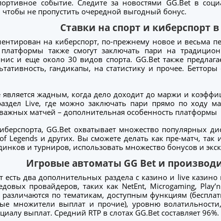
портивное событие. Следите за новостями GG.Bet в соц
 чтобы не пропустить очередной выгодный бонус.
Ставки на спорт и киберспорт в
иентирован на киберспорт, по-прежнему новое и весьма п
 платформы также смогут заключать пари на традицион
ннис и еще около 30 видов спорта. GG.Bet также предлаг
ьтативность, гандикапы, на статистику и прочее. Бетторы
 является жадным, когда дело доходит до маржи и коэффиц
раздел Live, где можно заключать пари прямо по ходу м
важных матчей – дополнительная особенность платформы
киберспорта, GG.Bet охватывает множество популярных дисц
 of Legends и других. Вы сможете делать как пре-матч, так 
инков и турниров, использовать множество бонусов и эк
Игровые автоматы GG Bet и производ
ет есть два дополнительных раздела с казино и live казин
едовых провайдеров, таких как NetEnt, Microgaming, Play’n 
 различаются по тематикам, доступным функциям (беспла
ые множители выплат и прочие), уровню волатильности,
нциалу выплат. Средний RTP в слотах GG.Bet составляет 96%.