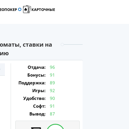
ЕОПОКЕР
КАРТОЧНЫЕ
томаты, ставки на
цию
Отдача:
96
Бонусы:
91
Поддержка:
89
Игры:
92
Удобство:
90
Софт:
91
Вывод:
87