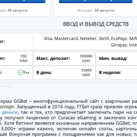
кает
30 августа
Истекает
30 августа
ВВОД И ВЫВОД СРЕДСТВ
Visa, Mastercard, Neteller, Skrill, EcoPayz, Mif
т:
Giropay, Int
150
100000
ит:
Макс. депозит:
Мин. вывод:
UAH
UAH
15000
:
В день:
В неделю:
Yes
UAH
форма GGBet – многофункциональный сайт с азартными р
рспорт. Запущенный в 2016 году, ГГБет сразу привлек ог
 деньги
, так и тех, кто предпочитает заключать пари на 
зу получил лицензию от Curacao eGaming и заключил ко
. Хотя беттинг является основным направлением GGBet, п
 3,000+ играми казино, включая онлайн слоты, карточн
шая бонусная программа с поощрениями как для новых, т